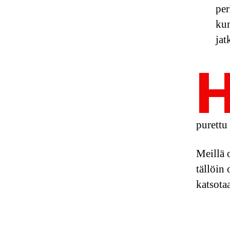
per
kum
jat
purettu 
Meillä 
tällöin
katsot