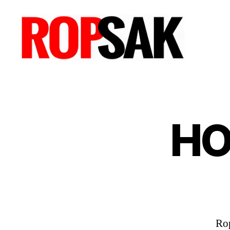
Ropsak
HO
Rop