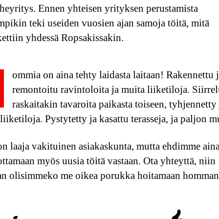
heyritys. Ennen yhteisen yrityksen perustamista
pikin teki useiden vuosien ajan samoja töitä, mitä
kettiin yhdessä Ropsakissakin.
H
ommia on aina tehty laidasta laitaan! Rakennettu 
remontoitu ravintoloita ja muita liiketiloja. Siirrel
raskaitakin tavaroita paikasta toiseen, tyhjennetty 
liiketiloja. Pystytetty ja kasattu terasseja, ja paljon 
on laaja vakituinen asiakaskunta, mutta ehdimme aina
 ottamaan myös uusia töitä vastaan. Ota yhteyttä, niin
aan olisimmeko me oikea porukka hoitamaan homman