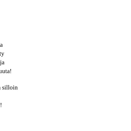
ja
ty
ja
muuta!
 silloin
!